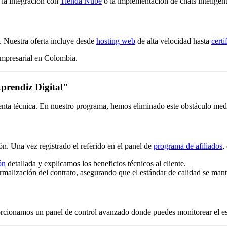
 la integración con
Tienda Nube
o la implementación de chats intelige
o. Nuestra oferta incluye desde
hosting web
de alta velocidad hasta
cert
prendiz Digital"
 venta técnica. En nuestro programa, hemos eliminado este obstáculo m
ión. Una vez registrado el referido en el panel de
programa de afiliados
,
ón
detallada y explicamos los beneficios técnicos al cliente.
malización del contrato, asegurando que el estándar de calidad se man
oporcionamos un panel de control avanzado donde puedes monitorear el es