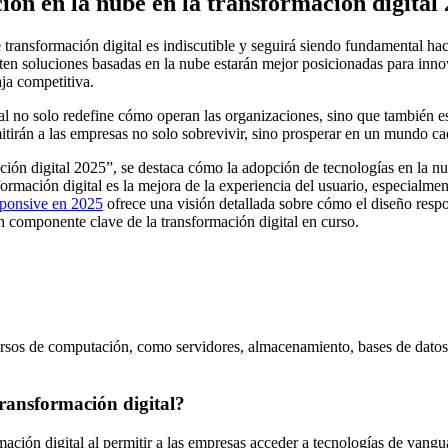
ión en la nube en la transformación digital
 transformación digital es indiscutible y seguirá siendo fundamental h
en soluciones basadas en la nube estarán mejor posicionadas para innova
ja competitiva.
l no solo redefine cómo operan las organizaciones, sino que también est
tirán a las empresas no solo sobrevivir, sino prosperar en un mundo ca
ación digital 2025”, se destaca cómo la adopción de tecnologías en la 
rmación digital es la mejora de la experiencia del usuario, especialment
sponsive en 2025
ofrece una visión detallada sobre cómo el diseño respon
un componente clave de la transformación digital en curso.
os de computación, como servidores, almacenamiento, bases de datos, red
transformación digital?
ción digital al permitir a las empresas acceder a tecnologías de vangua