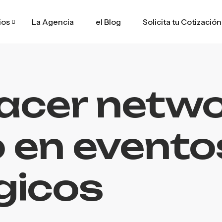
ios
La Agencia
el Blog
Solicita tu Cotización
acer netwo
o en evento
gicos