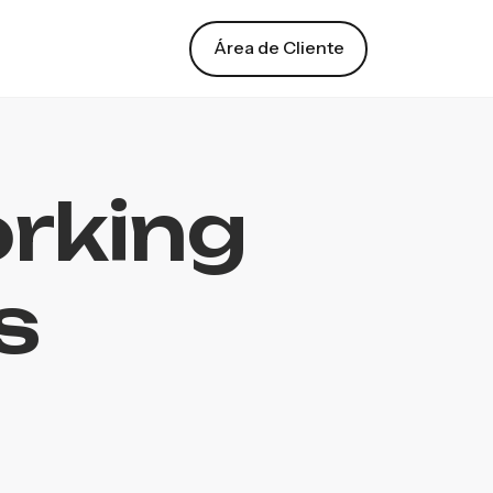
Área de Cliente
rking
s